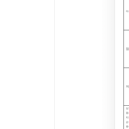
아
점
저
상
원
치
순
후