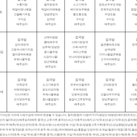
누룽지탕
열무된장국
소고기떡국
맑은순두부조개탕
메알비엔나볶음
떡갈비야채볶음
베이컨숙주볶음
돈육무감자조림
명엽
침
고들빼기무침
양념깻잎지
황도통조림
우엉조림
마
구이김
김자반
구이김
구이김
배추김치
배추김치
배추김치
배추김치
잡곡밥
산채비빔밥
잡곡밥
잡곡밥
황태채무국
시래기된장국
감자계란국
얼큰통태쑥갓탕
한
상추채
/
양념장
수육
/
새우젓
고등어시래기지짐
삼색냉채
심
콩나물무침
꽈리고추찜
멸치호박씨볶응
가지나물얼큰볶음
시금치나물
/
미나리양파겉절이
유채나물무침
고구마야채튀김
오이
당근채볶음
배추김치
배추김치
배추김치
배추김치
잡곡밥
잡곡밥
잡곡밥
잡곡밥
어묵장국
소고기해장국
유부버섯들깨국
근대된장국
물
야채계란말이
닭도리감자탕
두부계란전
짜장
녁
다시마튀각
무채나물볶음
단호박견과찜
꼬들단무지무침
시래
오이양파무침
참나물겉절이
얼갈이고추장무침
양상추샐러드
연근
배추김치
배추김치
배추김치
배추김치
기식단은 식자재 사정수급에 의하여 변경될 수 있습니다
.
참치캔
(
참치
:
다랑어
74.5%
원양산
:
태펑양
)
베이컨
(
외국산
:
산지
:
쌀
(
국내산
).
배추김치
(
배추
:
중국산
.
고추가루
.
중국산
).
쇠고기
(
호주산
).
돼지고기
(
국내산
).
닭고기
(
국내산
).
꽁치캔
(
커리
/
무
/
배추
(
국내산
).
만두
(
돈육
:
국내
).
비엔나소세지
(
돈육
:
수입
/
국내
).
양념용고추가루
(
중국산
).
강낭콩밥
(
강낭콩
:
중
두부
/
두부
/
청국장
(
콩
:
외국산
/
미국
.
호주
.
캐나다등
).
쥐어채
(
베트남
).
홍합살
/
오징어젓
/
조개살
/
올갱이
/
재첩
/(
중국
).
찰
랑크소시지
(
돈육
:
수입
/
국내
).
콩가루
(
콩
:
중국
).
스팸
(
돈육
:
수입
/
국내
)
만두
(
돈육
:
국내
).
고등어
(
국내
).
탕수육
(
돈육
:
국내