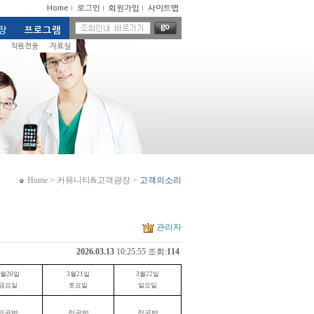
Home
>
커뮤니티&고객광장
>
고객의소리
관리자
2026.03.13
10:25:55 조회:
114
월
20
일
3
월
21
일
3
월
22
일
금요일
토요일
일요일
잡곡밥
잡곡밥
잡곡밥