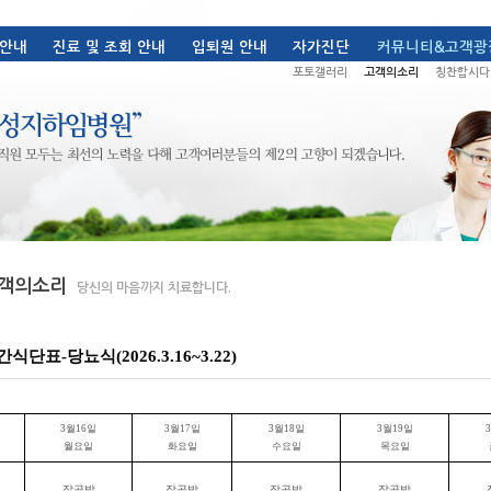
식단표-당뇨식(2026.3.16~3.22)
3
월
16
일
3
월
17
일
3
월
18
일
3
월
19
일
3
월요일
화요일
수요일
목요일
잡곡밥
잡곡밥
잡곡밥
잡곡밥