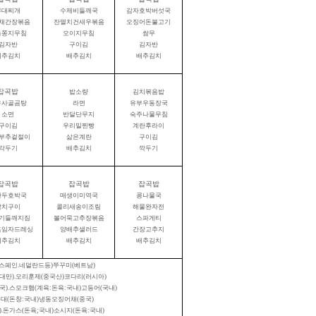
부대찌개
수제비들깨국
감자호박버섯국
채간장볶음
잔멸치건새우볶음
오징어돈불고기
늘쫑지무침
오이지무침
쌈무
김자반
구이김
김자반
배추김치
배추김치
배추김치
잡곡밥
밥소량
김치볶음밥
우사골곰탕
라면
유부우동장국
소면
반달단무지
숙주나물무침
구이김
우리밀찐빵
계란후라이
부추겉절이
삶은계란
구이김
각두기
배추김치
깍두기
잡곡밥
잡곡밥
잡곡밥
만두호박국
매생이미역국
콩나물국
삼치구이
콜리새송이조림
해물완자전
기들깨지짐
볼어묵고추장볶음
스파게티
흑임자드레싱
양배추샐러드
간장고추지
배추김치
배추김치
배추김치
스페인
.
네덜란드등
)
쭈꾸미
(
베트남
)
대만
).
오리훈제
(
중국산
)
코다리
(
러시아
)
국
).
스모크햄
(
계육
:
돈육
:
국내
)
고등어
(
국내
)
순대
(
돈창
:
국내
)
냉동오징어채
(
중국
)
).
돈가스
(
돈육
;
국내
)
소시지
(
돈육
:
국내
)