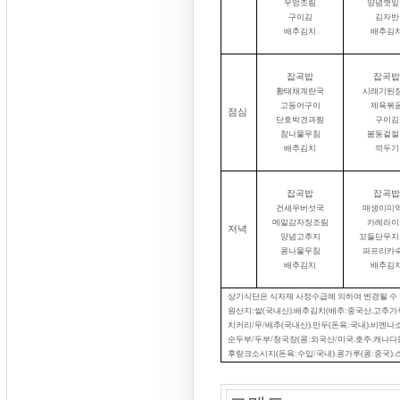
우엉조림
양념깻잎
구이김
김자반
배추김치
배추김
잡곡밥
잡곡밥
황태채계란국
시래기된
고등어구이
제육볶
점심
단호박견과찜
구이김
참나물무침
봄동겉절
배추김치
깍두기
잡곡밥
잡곡밥
건새우버섯국
매생이미
메알감자장조림
카레라이
저녁
양념고추지
꼬들단무지
콩나물무침
파프리카
배추김치
배추김
상기식단은 식자재 사정수급에 의하여 변경될 수
원산지
:
쌀
(
국내산
).
배추김치
(
배추
:
중국산
.
고추가
치커리
/
무
/
배추
(
국내산
).
만두
(
돈육
:
국내
).
비엔나
순두부
/
두부
/
청국장
(
콩
:
외국산
/
미국
.
호주
.
캐나다
후랑크소시지
(
돈육
:
수입
/
국내
).
콩가루
(
콩
:
중국
).