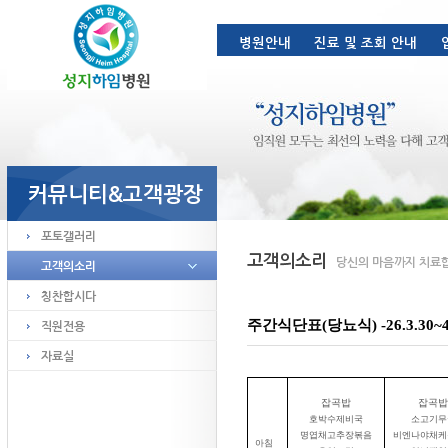
주간식단표(당뇨식) -26.3.30~4
잡곡밥
잡곡밥
호박수제비국
소고기무
명엽채고추장볶음
비엔나야채케
아침