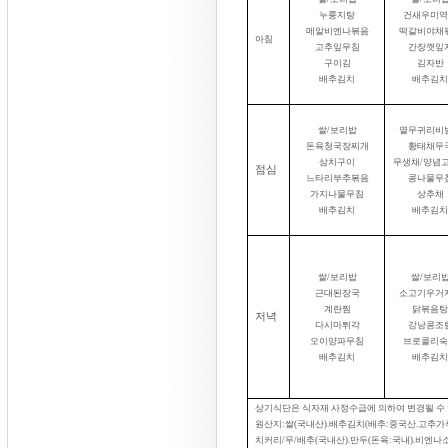
누룽지탕
건새우미역
메알비엔나볶음
떡갈비야채
아침
고추잎무침
간장깻잎
구이김
김자반
배추김치
배추김치
쌀
/
보리밥
열무귀리비
돈육청국장찌개
황태채무
삼치구이
무생채
/
양념
점심
느타리부추볶음
콩나물무
가지나물무침
상추채
배추김치
배추김치
쌀
/
보리밥
쌀
/
보리
근대된장국
소고기우거
계란찜
닭볶음탕
저녁
다시마튀각
강낭콩조
오이양파무침
브로콜리숙
배추김치
배추김치
상기식단은 식자재 사정수급에 의하여 변경될 수
원산지
:
쌀
(
국내산
).
배추김치
(
배추
:
중국산
.
고추가
치커리
/
무
/
배추
(
국내산
).
만두
(
돈육
:
국내
).
비엔나