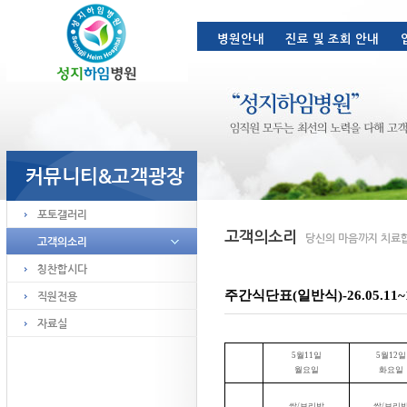
주간식단표(일반식)-26.05.11~
5
월
11
일
5
월
12
일
월요일
화요일
쌀
/
보리밥
쌀
/
보리