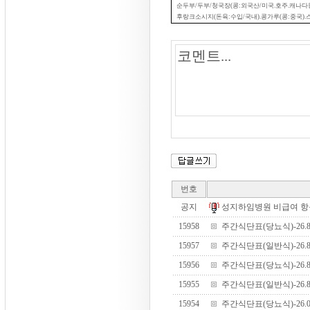
순두부
/
두부
/
청국장
(
콩
:
외국산
/
미국
.
호주
.
캐나다
후랑크소시지
(
돈육
:
수입
/
국내
).
콩가루
(
콩
:
중국
).
번호
공지
성지하임병원 비급여 항목 안
15958
주간식단표(당뇨식)-26.8.1
15957
주간식단표(일반식)-26.8.1
15956
주간식단표(당뇨식)-26.8.3
15955
주간식단표(일반식)-26.8.3
15954
주간식단표(당뇨식)-26.07.