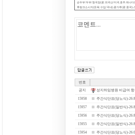
순두부
/
두부
/
청국장
(
콩
:
외국산
/
미국
.
호주
.
캐나다
후랑크소시지
(
돈육
:
수입
/
국내
).
콩가루
(
콩
:
중국
).
번호
공지
성지하임병원 비급여 항목 안
15958
주간식단표(당뇨식)-26.8.1
15957
주간식단표(일반식)-26.8.1
15956
주간식단표(당뇨식)-26.8.3
15955
주간식단표(일반식)-26.8.3
15954
주간식단표(당뇨식)-26.07.