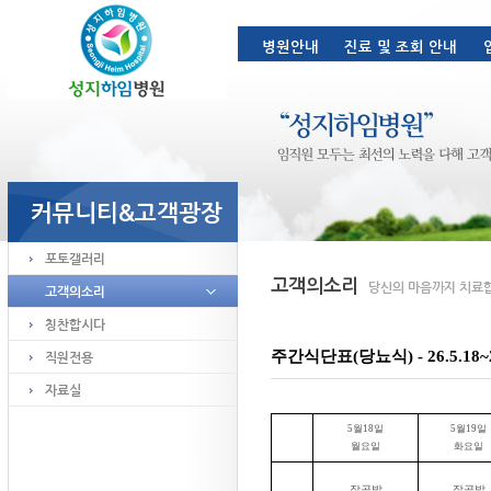
주간식단표(당뇨식) - 26.5.18~
5
월
18
일
5
월
19
일
월요일
화요일
잡곡밥
잡곡밥