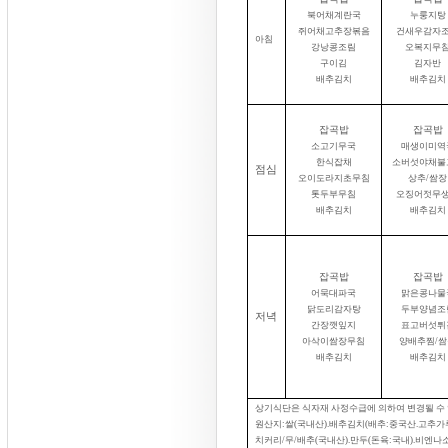
북어채계란국
누룽지탕
쥐어채고추장볶음
건새우감자
아침
강낭콩조림
오복지무
구이김
김자반
배추김치
배추김치
잡곡밥
잡곡밥
소고기무국
매생이미역
한식잡채
소버섯야채불
점심
오이도라지초무침
상추
/
쌈장
톳두부무침
오징어젓무
배추김치
배추김치
잡곡밥
잡곡밥
어묵대파국
맑은콩나물
닭도리감자탕
두부양념조
저녁
간장깻잎지
표고버섯튀
아삭이쌈장무침
양배추찜
/
쌈
배추김치
배추김치
상기식단은 식자재 사정수급에 의하여 변경될 수
원산지
:
쌀
(
국내산
).
배추김치
(
배추
:
중국산
.
고추가
치커리
/
무
/
배추
(
국내산
).
만두
(
돈육
:
국내
).
비엔나