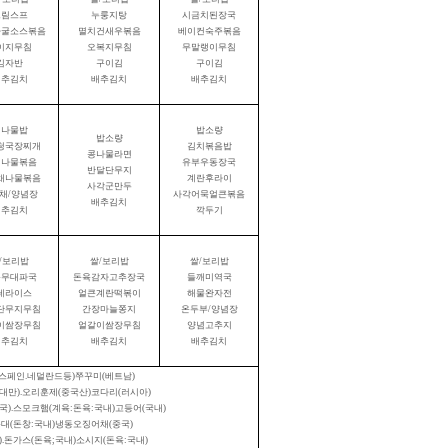
크림스프
누룽지탕
시금치된장국
자굴소스볶음
멸치건새우볶음
베이컨숙주볶음
이지무침
오복지무침
무말랭이무침
김자반
구이김
구이김
배추김치
배추김치
배추김치
취나물밥
밥소량
밥소량
청국장찌개
김치볶음밥
콩나물라면
채나물볶음
유부우동장국
반달단무지
채나물볶음
계란후라이
사각군만두
채
/
양념장
사각어묵얼큰볶음
배추김치
배추김치
깍두기
/
보리밥
쌀
/
보리밥
쌀
/
보리밥
묵무대파국
돈육감자고추장국
들깨미역국
레라이스
얼큰계란떡볶이
해물완자전
단무지무침
간장마늘쫑지
온두부
/
양념장
이쌈장무침
얼갈이쌈장무침
양념고추지
배추김치
배추김치
배추김치
스페인
.
네덜란드등
)
쭈꾸미
(
베트남
)
대만
).
오리훈제
(
중국산
)
코다리
(
러시아
)
국
).
스모크햄
(
계육
:
돈육
:
국내
)
고등어
(
국내
)
순대
(
돈창
:
국내
)
냉동오징어채
(
중국
)
).
돈가스
(
돈육
;
국내
)
소시지
(
돈육
:
국내
)