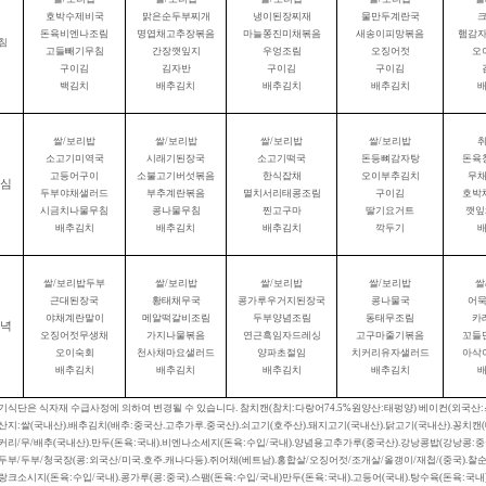
호박수제비국
맑은순두부찌개
냉이된장찌재
물만두계란국
돈육비엔나조림
명엽채고추장볶음
마늘쫑진미채볶음
새송이피망볶음
햄감
침
고들빼기무침
간장깻잎지
우엉조림
오징어젓
오
구이김
김자반
구이김
구이김
백김치
배추김치
배추김치
배추김치
쌀
/
보리밥
쌀
/
보리밥
쌀
/
보리밥
쌀
/
보리밥
소고기미역국
시래기된장국
소고기떡국
돈등뼈감자탕
돈육
고등어구이
소불고기버섯볶음
한식잡채
오이부추김치
무
심
두부야채샐러드
부추계란볶음
멸치서리태콩조림
구이김
호박
시금치나물무침
콩나물무침
찐고구마
딸기요거트
깻잎
배추김치
배추김치
배추김치
깍두기
쌀
/
보리밥두부
쌀
/
보리밥
쌀
/
보리밥
쌀
/
보리밥
쌀
근대된장국
황태채무국
콩가루우거지된장국
콩나물국
어
야채계란말이
메알떡갈비조림
두부양념조림
동태무조림
카
녁
오징어젓무생채
가지나물볶음
연근흑임자드레싱
고구마줄기볶음
꼬들
오이숙회
천사채마요샐러드
양파초절임
치커리유자샐러드
아삭
배추김치
배추김치
배추김치
배추김치
기식단은 식자재 수급사정에 의하여 변경될 수 있습니다
.
참치캔
(
참치
:
다랑어
74.5%
원양산
:
태펑양
)
베이컨
(
외국산
:
산지
:
쌀
(
국내산
).
배추김치
(
배추
:
중국산
.
고추가루
.
중국산
).
쇠고기
(
호주산
).
돼지고기
(
국내산
).
닭고기
(
국내산
).
꽁치캔
(
커리
/
무
/
배추
(
국내산
).
만두
(
돈육
:
국내
).
비엔나소세지
(
돈육
:
수입
/
국내
).
양념용고추가루
(
중국산
).
강낭콩밥
(
강낭콩
:
중
두부
/
두부
/
청국장
(
콩
:
외국산
/
미국
.
호주
.
캐나다등
).
쥐어채
(
베트남
).
홍합살
/
오징어젓
/
조개살
/
올갱이
/
재첩
/(
중국
).
찰
랑크소시지
(
돈육
:
수입
/
국내
).
콩가루
(
콩
:
중국
).
스팸
(
돈육
:
수입
/
국내
)
만두
(
돈육
:
국내
).
고등어
(
국내
).
탕수육
(
돈육
:
국내