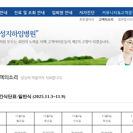
식단표-일반식 (2025.11.3~11.9)
11
월
3
일
11
월
4
일
11
월
5
일
11
월
6
일
1
월요일
화요일
수요일
목요일
쌀
/
보리밥
쌀
/
보리밥
쌀
/
보리밥
쌀
/
보리밥
쌀