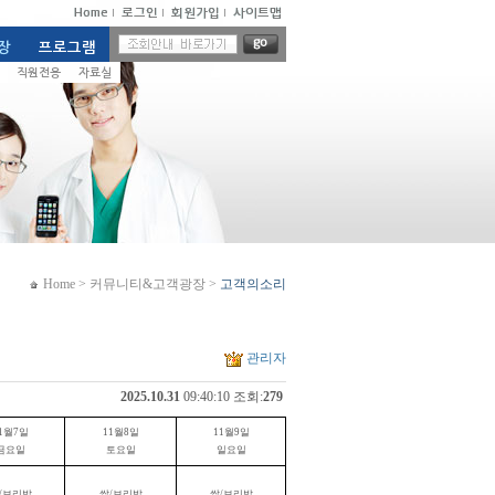
Home
>
커뮤니티&고객광장
>
고객의소리
관리자
2025.10.31
09:40:10 조회:
279
1
월
7
일
11
월
8
일
11
월
9
일
금요일
토요일
일요일
/
보리밥
쌀
/
보리밥
쌀
/
보리밥