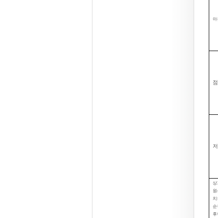
아
점
저
상
원
치
순
후