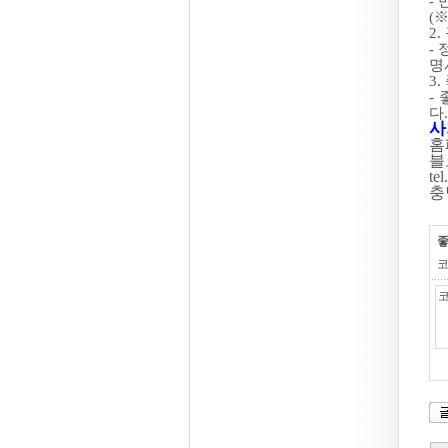
-
(
2
-
명
3
-
다.
사
홈
블
te
충
코