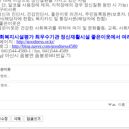
 만 18세 이상으로 정신질환을 가지고 있는 사람
※ 단, 알코올 사용장애 제외, 지적장애의 경우 정신질환 동반 시 가능)
. 구비서류
 정신과 진단서, 건강진단서, 좋은이웃 의견서, 주민등록등본(보호자, 
서(해당자에 한함), 복지카드 및 통장사본(해당자에 한함)
. 좋은이웃은
 좋은이웃은 건강한 사회복귀를 위하여 여가 및 문화활동, 교육, 사
회복지시설평가 최우수기관 정신재활시설 좋은이웃에서 여러
페이지 :
http://goodness.or.kr/
로그 :
http://blog.naver.com/goodness4580
l. 041)544-4580-1 / fax. 041)544-4589
남 아산시 음봉면 음봉로681번길 75
좋은이웃
멘트...
이름