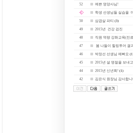
52
예쁜 영양사님!
학생 선생님들 실습을 마
50
삼겹살 파티
(3)
49
2015년 건강 검진
48
직원 역량 강화교육(진료
47
봄 나들이 힐링투어 결
46
박정선 선생님 예뻐요
(1
45
2015년 설 명절을 보내고.
44
2015년 신년회!
(1)
42
김은식 원장님 감사합니다