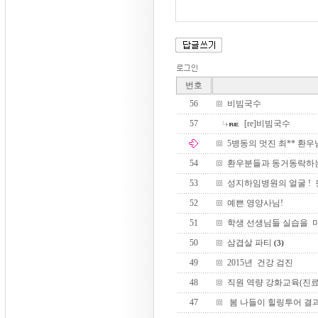
번호
56
비빔국수
57
[re]비빔국수
5병동의 멋진 최** 환우
54
환우분들과 동거동락하는
53
성지하임병원의 얼굴 ! 
52
예쁜 영양사님!
51
학생 선생님들 실습을 마
50
삼겹살 파티
(3)
49
2015년 건강 검진
48
직원 역량 강화교육(진료
47
봄 나들이 힐링투어 결